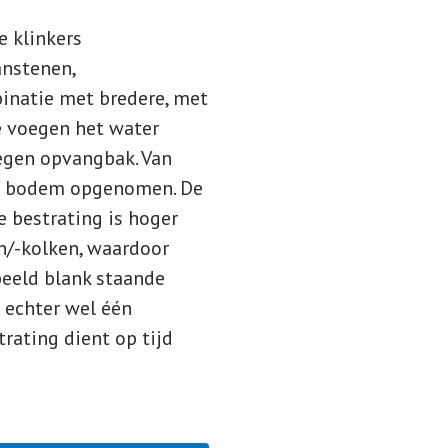
e klinkers
anstenen,
binatie met bredere, met
e voegen het water
egen opvangbak. Van
de bodem opgenomen. De
 bestrating is hoger
n/-kolken, waardoor
beeld blank staande
t echter wel één
rating dient op tijd