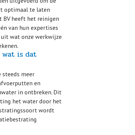
rden uitgevoerd om de
rt optimaal te laten
t BV heeft het reinigen
één van hun expertises
 uit wat onze werkwijze
ekenen.
 wat is dat
je steeds meer
 afvoerputten en
water in ontbreken. Dit
ating het water door het
stratingssoort wordt
ratiebestrating