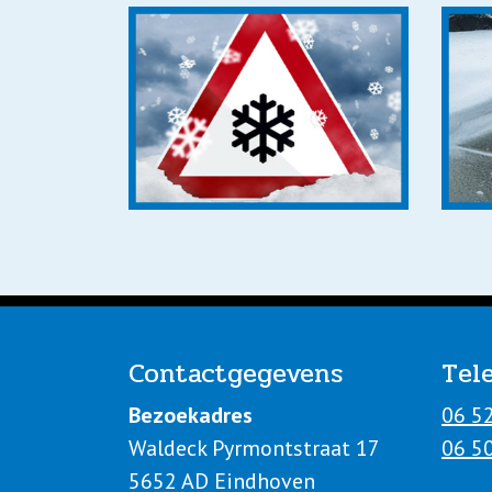
Contact
gegevens
Tel
Bezoekadres
06 5
Waldeck Pyrmontstraat 17
06 5
5652 AD Eindhoven