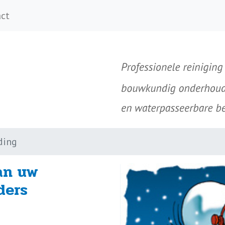
ct
ding
an uw
ders