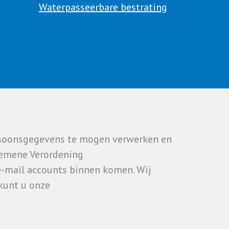
Waterpasseerbare bestrating
rsoonsgegevens te mogen verwerken en
gemene Verordening
e-mail accounts binnen komen. Wij
 kunt u onze