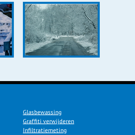
Glasbewassing
Graffiti verwijderen
Infiltratiemeting