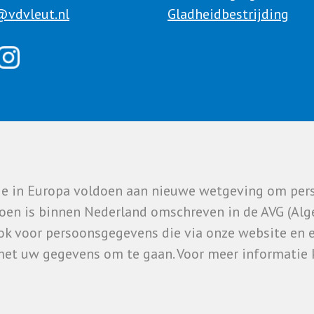
@vdvleut.nl
Gladheidbestrijding
tie in Europa voldoen aan nieuwe wetgeving om pe
oen is binnen Nederland omschreven in de AVG (Al
ok voor persoonsgegevens die via onze website en 
met uw gegevens om te gaan. Voor meer informatie