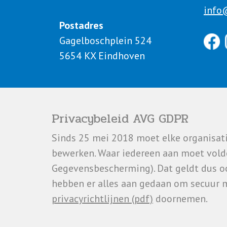
info
Postadres
Gagelboschplein 524
5654 KX Eindhoven
Privacybeleid AVG GDPR
Sinds 25 mei 2018 moet elke organisa
bewerken. Waar iedereen aan moet vold
Gegevensbescherming). Dat geldt dus o
hebben er alles aan gedaan om secuur 
privacyrichtlijnen (pdf)
doornemen.