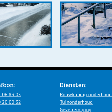
efoon:
Diensten:
2 06 83 05
Bouwkundig onderhoud
0 20 00 32
Tuinonderhoud
Gevelreiniging